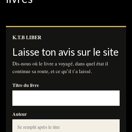
Carte des Livres en voyage
Biblio & Auteurs(es)
Les Auteurs
K.T.B LIBER
Donne ton avis sur les livres
Laisse ton avis sur le site
Aider à financer les livres
Dis-nous où le livre a voyagé, dans quel état il
FAQ
continue sa route, et ce qu’il t’a laissé.
Le Grand Livre
Titre du livre
Suivi des textes du Grand Livre
Auteur