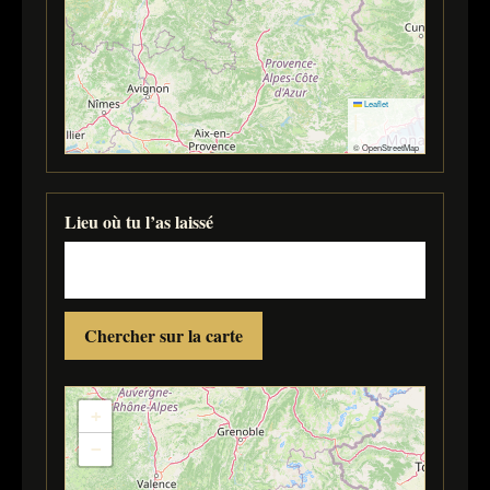
Leaflet
|
© OpenStreetMap
Lieu où tu l’as laissé
Chercher sur la carte
+
−