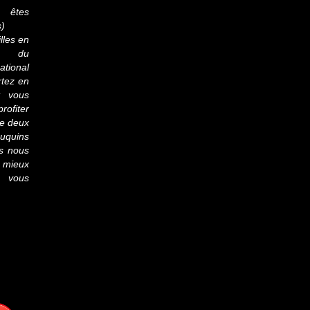
êtes
s)
lles en
s du
ational
rtez en
t vous
rofiter
re deux
ouquins
es nous
mieux
n vous