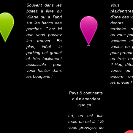
Souvent dans les
Vous 
boites à livre du
résidents(e
village ou à l’abri
d’une des vi
sur les bancs des
dehor
porches. C’est ici
territoire n
que vous pouvez
ou vous pa
les trouver. En
vacance e
plus, idéal, le
voulez en p
parking est gratuit
pour prend
et très facilement
ou trois b
accessible pour
? Hop, dît
venir fouiller dans
venez ou 
les bouquins !
encore, o
les envoie !
Pays & continents
qui n’attendent
que ça !
Là, on est loin
mais on est là ! Si
vous prévoyez de