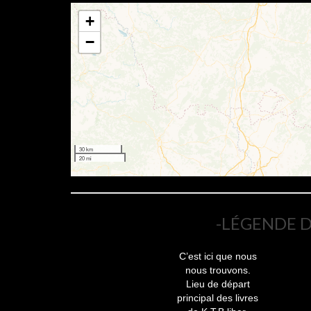
+
−
30 km
20 mi
-LÉGENDE D
C’est ici que nous
nous trouvons.
Lieu de départ
principal des livres