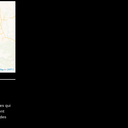
tMap
©
CARTO
les qui
ent
 des
.