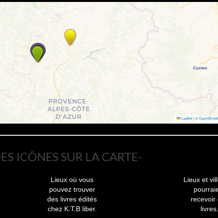
Leaflet
|
©
OpenStree
ES ICÔNES SUR LA CARTE-
Lieux où vous
Lieux et vil
pouvez trouver
pourrai
des livres édités
recevoir
chez K.T.B liber.
livres