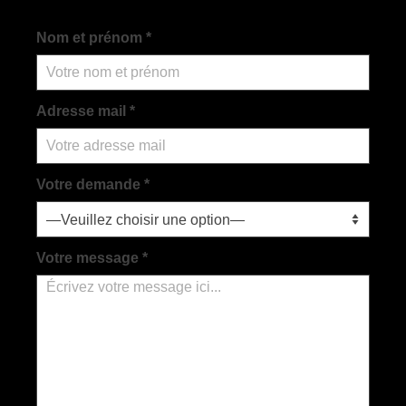
Carte des Livres en voyage
Nom et prénom *
Biblio & Auteurs(es)
Les Auteurs
Adresse mail *
Donne ton avis sur les livres
Aider à financer les livres
Votre demande *
FAQ
Le Grand Livre
Votre message *
Suivi des textes du Grand Livre