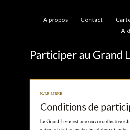
A propos
Contact
Carte
Aid
Participer au Grand L
K.T.B LIBER
Conditions de partic
Le Grand Livre est une œuvre collective édi
auteur et doit respecter les règles suivantes.