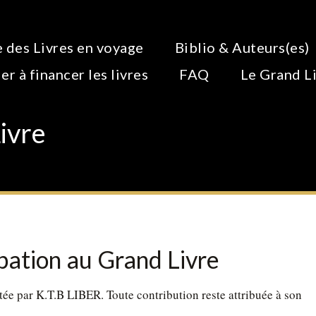
 des Livres en voyage
Biblio & Auteurs(es)
er à financer les livres
FAQ
Le Grand L
ivre
ipation au Grand Livre
tée par K.T.B LIBER. Toute contribution reste attribuée à son