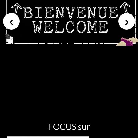
Carte des Livres en voyage
Biblio & Auteurs(es)
Les Auteurs
Donne ton avis sur les livres
Aider à financer les livres
FAQ
Le Grand Livre
Suivi des textes du Grand Livre
FOCUS sur